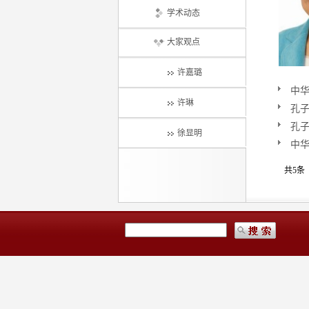
学术动态
大家观点
许嘉璐
中
许琳
孔子
孔子
徐显明
中
共5条 