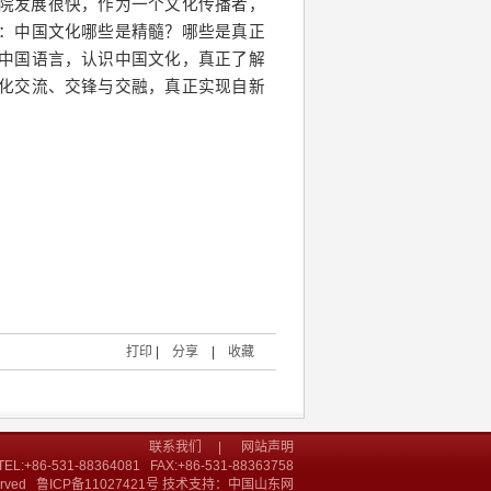
学院发展很快，作为一个文化传播者，
：中国文化哪些是精髓？哪些是真正
中国语言，认识中国文化，真正了解
化交流、交锋与交融，真正实现自新
打印
|
分享
|
收藏
联系我们
|
网站声明
-531-88364081 FAX:+86-531-88363758
erved 鲁ICP备11027421号 技术支持：中国山东网