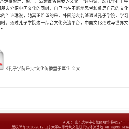
“向外走得越远、越广，就越反省自我的文化。”许琳说，这几年孔子
国朋友介绍中国文化的同时，自己也在不断地思考和反思自己的文化
承的？许琳说，她真正希望的是，外国朋友能够通过孔子学院，学习
同时，通过孔子学院这一综合文化交流平台，中国文化通过与世界文
”
《孔子学院是支
"
文化传播童子军
"
》全文
ADD： 山东大学中心校区知新楼A座24F TEL:+86
版权所有 2010-2012 山东大学中华传统文化研究与体验基地 All Rights Res